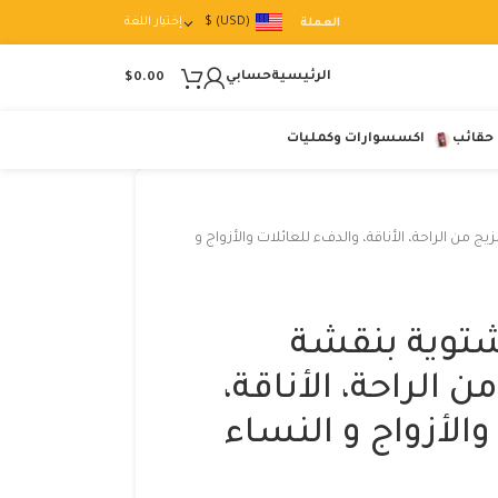
(USD)
$
إختيار اللغة
العملة
الرئيسية
حسابي
$
0.00
حقائب
اكسسوارات وكمليات
ج من الراحة، الأناقة، والدفء للعائلات والأزواج و
شتوية بنقشة
 الراحة، الأناقة،
الأزواج و النساء