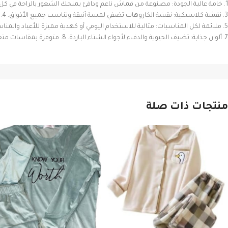
1. خامة عالية الجودة: مصنوعة من قماش ناعم ودافئ يمنحك الشعور بالراحة في كل مرة ترتديها. 2. تصميم مثالي للأزواج: تصميم موحد يجعلها خيارًا رائعًا لتنسيق الملابس مع شريكك.
3. نقشة كلاسيكية: نقشة الكاروهات تضفي لمسة أنيقة وتناسب جميع الأذواق. 4. تفاصيل عملية: مزودة بأزرار أمامية لتسهيل عملية الارتداء والخلع.
5. ملائمة لكل المناسبات: مثالية للاستخدام اليومي أو كهدية مميزة للأعياد والمناسبات الخاصة. 6. راحة قصوى: تصميم يتيح لك حرية الحركة أثناء النوم دون التنازل عن الأناقة.
7. ألوان جذابة: تضيف الحيوية والدفء لأجواء الشتاء الباردة. 8. متوفرة بمقاسات متعددة: تناسب جميع الأفراد لضمان اختيار مريح لكل شخص.
منتجات ذات صلة