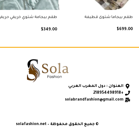
طقم بيجاما شتوى قطيفة
طقم بيجامة شتوي خريفي حريمي
قطيفة ناعمة بتصميم تركي فاخر
مريح للبيت والنوم، مثالي للعرا
$
699.00
$
349.00
بيجامة العيد والمواسم
العنوان : دول المغرب العربي
+218954498918
solabrandfashion@gmail.com
© جميع الحقوق محفوظة – solafashion.net