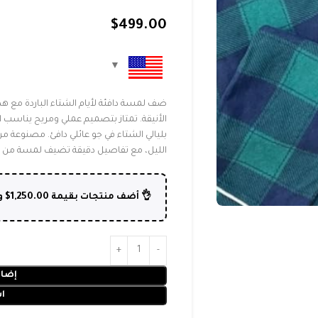
$
499.00
بيجامات العائلية المصممة بنقشة الكاروهات
عائلات، مما يجعلها خيارًا مثاليًا للاستمتاع
ة فائقة الجودة توفر لك الدفء والراحة طوال
 الأناقة الكلاسيكية التي لا تفقد رونقها.
$
1,250.00

👌 أضف منتجات بقيمة
لسلة
ن